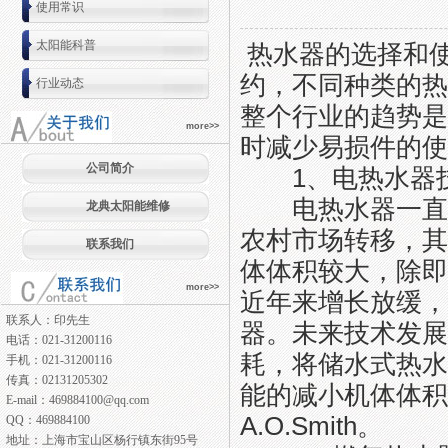
使用常识
太阳能科普
热水器的选择和
约，不同种类的热
行业动态
整个行业的趋势是
more>>
时减少易损件的使
公司简介
1、电热水器技
电热水器一直占
龙典太阳能维修
农村市场转移，其
联系我们
体体积较大，除即
more>>
近年来增长放缓，
联系人：印先生
器。未来技术发展
电话：021-31200116
耗，将储水式热水
手机：021-31200116
传真：02131205302
能的减小机体体积
E-mail：469884100@qq.com
A.O.Smith。
QQ：469884100
地址：上海市宝山区杨行镇东街95号