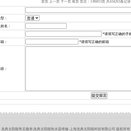
首页 上一页
下一页
尾页
页次：1/86853页 共434263条记录
：
类型：
人姓名：
：
*请填写正确的手
邮箱：
*请填写正确的邮箱
内容：
龙典太阳能售后服务|龙典太阳能热水器维修-上海龙典太阳能科技有限公司 版权所有