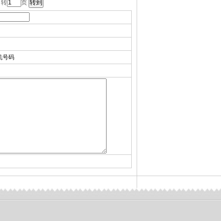
 转
页
机号码