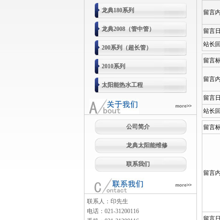
龙典180系列
留言
龙典2008（管中管）
留言
站长
200系列（超长管）
留言
2010系列
留言
太阳能热水工程
留言
more>>
站长
公司简介
留言
龙典太阳能维修
联系我们
留言
more>>
联系人：印先生
电话：021-31200116
留言