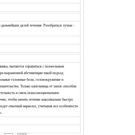
 дальнейших целей лечения. Разобраться лучше -
нника, пытаются справиться с похмельным
ри выраженной абстиненции такой подход
сильные головные боли, головокружение и
шательства. Только капельница от запоя способна
тельность и снять психоэмоциональное
чно, чтобы начать лечение максимально быстро.
едет опытный нарколог, учитывая все особенности
ь