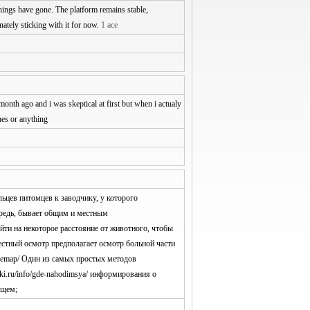
things have gone. The platform remains stable,
nately sticking with it for now.
1 ace
month ago and i was skeptical at first but when i actualy
hes or anything
ьцев питомцев к заводчику, у которого
ередь, бывает общим и местным
отойти на некоторое расстояние от животного, чтобы
/ Местный осмотр предполагает осмотр больной части
ru/sitemap/ Один из самых простых методов
laki.ru/info/gde-nahodimsya/ информирования о
ущем;