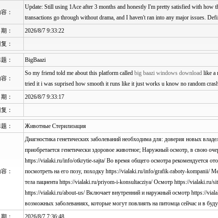
Update: Still using 1Ace after 3 months and honestly I'm pretty satisfied with how 
内容：
transactions go through without drama, and I haven't ran into any major issues. Defi
日期：
2026/8/7 9:33:22
回复：
标题：
BigBaazi
So my friend told me about this platform called
big baazi windows download
like a 
内容：
tried it i was suprised how smooth it runs like it just works u know no random cras
日期：
2026/8/7 9:33:17
回复：
标题：
Животные Стерилизация
Диагностика генетических заболеваний необходима для: доверия новых владел
приобретается генетически здоровое животное; Наружный осмотр, в свою оч
https://vialaki.ru/info/otkrytie-sajta/ Во время общего осмотра рекомендуется 
内容：
посмотреть на его позу, походку https://vialaki.ru/info/grafik-raboty-kompanii
тела пациента https://vialaki.ru/priyom-i-konsultacziya/ Осмотр https://vialaki.
https://vialaki.ru/about-us/ Включает внутренний и наружный осмотр https://via
возможных заболеваниях, которые могут повлиять на питомца сейчас и в буд
日期：
2026/8/7 7:36:48