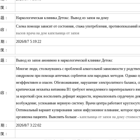
回复：
标题：
Наркологическая клиника Детокс. Вывод из запоя на дому
Схема помощи зависит от состояния, стажа употребления, противопоказаний и
内容：
вызов врача на дом капельница от запоя
日期：
2026/8/7 5:19:22
回复：
标题：
Вывод из запоя анонимно в наркологической клинике Детокс
Многие люди, столкнувшись с проблемой алкогольной зависимости у родстве
синдромом при помощи аптечных сорбентов или народных методов. Однако п
неэффективен и опасен. Обезвоживание, нарушение электролитного баланса, 
критическая нехватка витамина B1 требуют немедленного парентерального вме
内容：
за короткий срок восполнить дефицит жидкости, нормализовать сердечную дея
возбуждение, успокаивая нервную систему. Врачи центра работают круглосуто
Оптимальный вариант купирования запоя инфузионное вливание, которое пров
организма пациента. Выяснить больше -
капельница от запоя на дому стоимост
日期：
2026/8/7 3:22:02
回复：