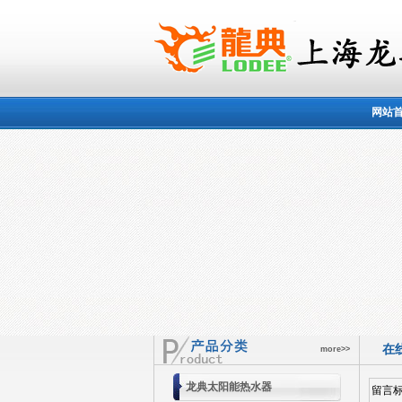
网站
在
more>>
龙典太阳能热水器
留言